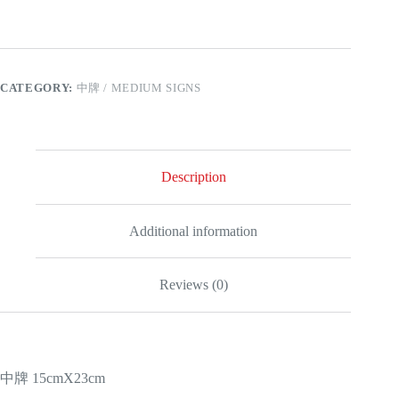
爸
/
THE
BEST
FATHER
quantity
CATEGORY:
中牌 / MEDIUM SIGNS
Description
Additional information
Reviews (0)
中牌 15cmX23cm