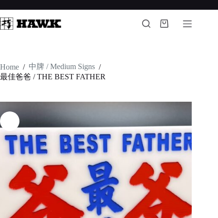
Skip
to
content
Shopping
cart
中牌 / Medium Signs
Home
/
/
最佳爸爸 / THE BEST FATHER