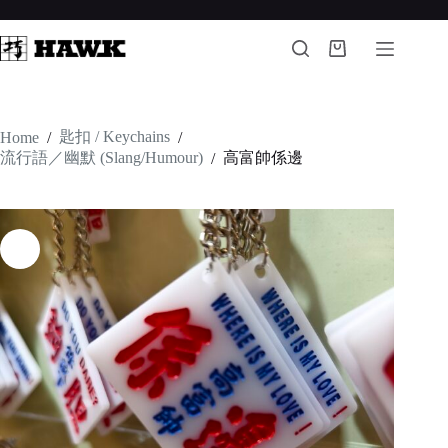
Skip
to
content
Shopping
cart
匙扣 / Keychains
Home
/
/
流行語／幽默 (Slang/Humour)
高富帥係邊
/