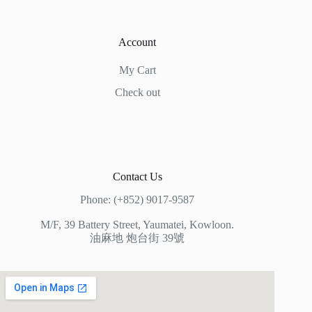
Account
My Cart
Check out
Contact Us
Phone: (+852) 9017-9587
M/F, 39 Battery Street, Yaumatei, Kowloon.
油麻地 炮台街 39號