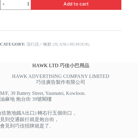
高
Add to cart
富
帥
係
邊
quantity
CATEGORY:
流行語／幽默 (SLANG/HUMOUR)
HAWK LTD 巧佳小巴用品
HAWK ADVERTISING COMPANY LIMITED
巧佳廣告製作有限公司
M/F, 39 Battery Street, Yaumatei, Kowloon.
油麻地 炮台街 39號閣樓
(佐敦地鐵A出口) 轉右行五個街口，
見到交通銀行就是炮台街，
會見到巧佳招牌就是了.