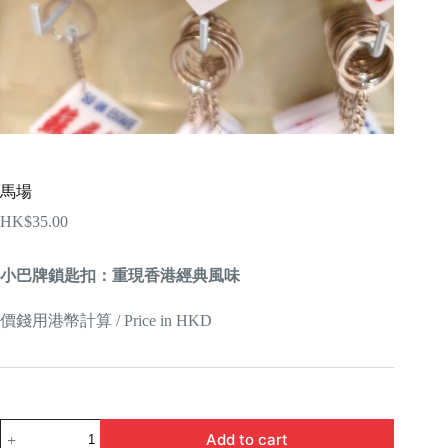
馬場
HK$
35.00
小巴牌鎖匙扣：重現香港經典風味
價錢用港幣計算 / Price in HKD
馬
Add to cart
場