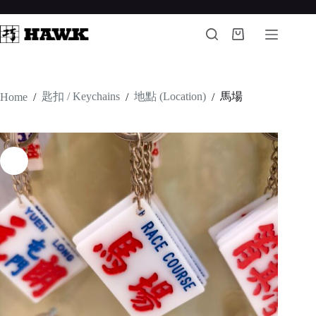
Skip
to
content
Shopping
cart
匙扣 / Keychains
地點 (Location)
馬場
Home
/
/
/