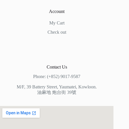
Account
My Cart
Check out
Contact Us
Phone: (+852) 9017-9587
M/F, 39 Battery Street, Yaumatei, Kowloon.
油麻地 炮台街 39號