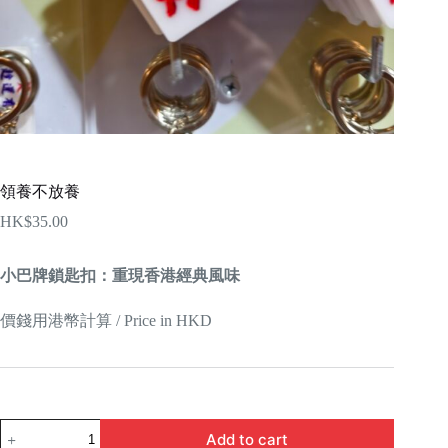
領養不放養
HK$
35.00
小巴牌鎖匙扣：重現香港經典風味
價錢用港幣計算 / Price in HKD
領
Add to cart
養