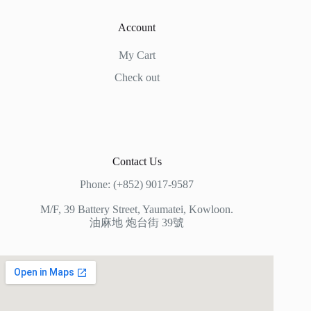
Account
My Cart
Check out
Contact Us
Phone: (+852) 9017-9587
M/F, 39 Battery Street, Yaumatei, Kowloon.
油麻地 炮台街 39號