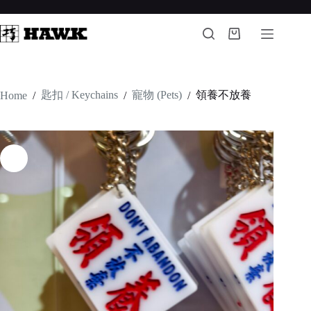
Skip
to
content
Shopping
cart
匙扣 / Keychains
寵物 (Pets)
領養不放養
Home
/
/
/