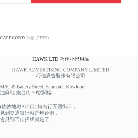
不
放
養
quantity
CATEGORY:
寵物 (PETS)
HAWK LTD 巧佳小巴用品
HAWK ADVERTISING COMPANY LIMITED
巧佳廣告製作有限公司
M/F, 39 Battery Street, Yaumatei, Kowloon.
油麻地 炮台街 39號閣樓
(佐敦地鐵A出口) 轉右行五個街口，
見到交通銀行就是炮台街，
會見到巧佳招牌就是了.