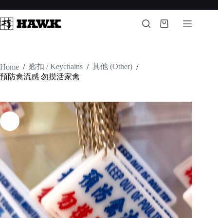
Skip
to
content
Shopping
cart
匙扣 / Keychains
其他 (Other)
Home
/
/
/
預防禽流感 勿摸活家禽