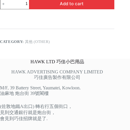
預
Add to cart
防
禽
流
感
勿
摸
活
CATEGORY:
其他 (OTHER)
家
禽
quantity
HAWK LTD 巧佳小巴用品
HAWK ADVERTISING COMPANY LIMITED
巧佳廣告製作有限公司
M/F, 39 Battery Street, Yaumatei, Kowloon.
油麻地 炮台街 39號閣樓
(佐敦地鐵A出口) 轉右行五個街口，
見到交通銀行就是炮台街，
會見到巧佳招牌就是了.