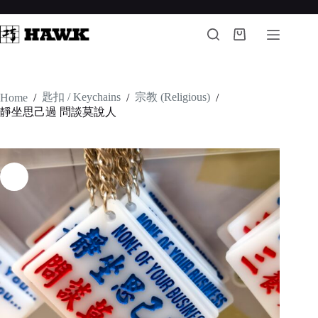
Skip
to
content
Shopping
cart
匙扣 / Keychains
宗教 (Religious)
Home
/
/
/
靜坐思己過 問談莫說人