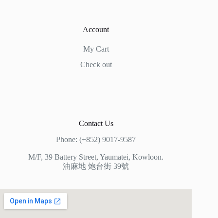
Account
My Cart
Check out
Contact Us
Phone: (+852) 9017-9587
M/F, 39 Battery Street, Yaumatei, Kowloon.
油麻地 炮台街 39號