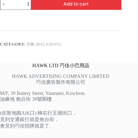
靜
Add to cart
坐
思
己
過
問
談
莫
CATEGORY:
宗教 (RELIGIOUS)
說
人
quantity
HAWK LTD 巧佳小巴用品
HAWK ADVERTISING COMPANY LIMITED
巧佳廣告製作有限公司
M/F, 39 Battery Street, Yaumatei, Kowloon.
油麻地 炮台街 39號閣樓
(佐敦地鐵A出口) 轉右行五個街口，
見到交通銀行就是炮台街，
會見到巧佳招牌就是了.