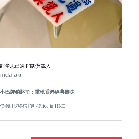
靜坐思己過 問談莫說人
HK$
35.00
小巴牌鎖匙扣：重現香港經典風味
價錢用港幣計算 / Price in HKD