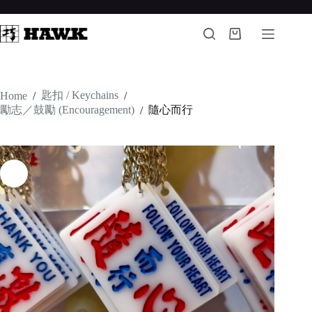
Skip
to
content
Shopping
cart
匙扣 / Keychains
Home
/
/
勵志／鼓勵 (Encouragement)
隨心而行
/