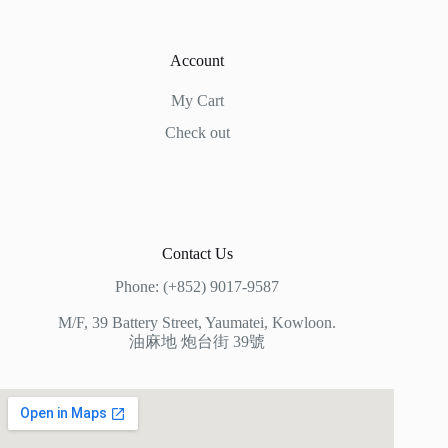
Account
My Cart
Check out
Contact Us
Phone: (+852) 9017-9587
M/F, 39 Battery Street, Yaumatei, Kowloon.
油麻地 炮台街 39號