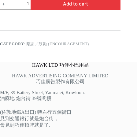
隨
Add to cart
心
而
行
quantity
CATEGORY:
勵志／鼓勵 (ENCOURAGEMENT)
HAWK LTD 巧佳小巴用品
HAWK ADVERTISING COMPANY LIMITED
巧佳廣告製作有限公司
M/F, 39 Battery Street, Yaumatei, Kowloon.
油麻地 炮台街 39號閣樓
(佐敦地鐵A出口) 轉右行五個街口，
見到交通銀行就是炮台街，
會見到巧佳招牌就是了.