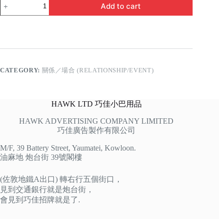
陪
Add to cart
著
老
公
你
走
quantity
CATEGORY:
關係／場合 (RELATIONSHIP/EVENT)
HAWK LTD 巧佳小巴用品
HAWK ADVERTISING COMPANY LIMITED
巧佳廣告製作有限公司
M/F, 39 Battery Street, Yaumatei, Kowloon.
油麻地 炮台街 39號閣樓
(佐敦地鐵A出口) 轉右行五個街口，
見到交通銀行就是炮台街，
會見到巧佳招牌就是了.