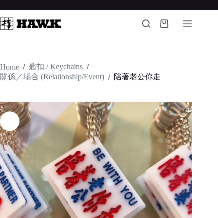
Skip
to
content
Shopping
cart
匙扣 / Keychains
Home
/
/
關係／場合 (Relationship/Event)
陪著老公你走
/