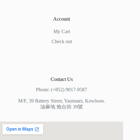
Account
My Cart
Check out
Contact Us
Phone: (+852) 9017-9587
M/F, 39 Battery Street, Yaumatei, Kowloon.
油麻地 炮台街 39號