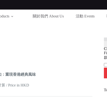
ducts
關於我們 About Us
活動 Events
C
Fi
款
Ca
扣：重現香港經典風味
 Price in HKD
T