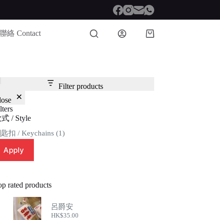
聯絡 Contact
Shopping
cart
Filter products
lose
lters
式 / Style
tegory
匙扣 / Keychains
(1)
Apply
op rated products
呂爵安
HK$
35.00