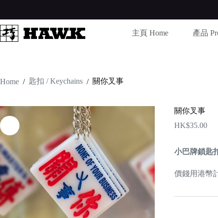
Skip
to
content
主頁 Home
產品 Pro
匙扣 / Keychains
關你叉事
Home
/
/
關你叉事
HK$
35.00
小巴牌鎖匙
價錢用港幣計算 /