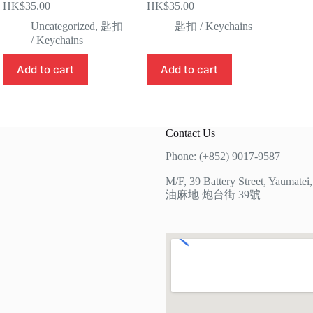
HK$
35.00
HK$
35.00
Uncategorized
,
匙扣
匙扣 / Keychains
/ Keychains
Add to cart
Add to cart
Contact Us
Phone: (+852) 9017-9587
M/F, 39 Battery Street, Yaumate
油麻地 炮台街 39號