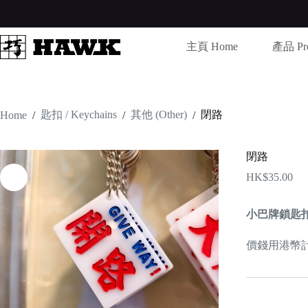
Skip
to
content
主頁 Home
產品 Pro
匙扣 / Keychains
其他 (Other)
閉路
Home
/
/
/
閉路
HK$
35.00
小巴牌鎖匙
價錢用港幣計算 /