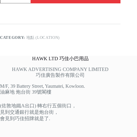
灣
quantity
CATEGORY:
地點 (LOCATION)
HAWK LTD 巧佳小巴用品
HAWK ADVERTISING COMPANY LIMITED
巧佳廣告製作有限公司
M/F, 39 Battery Street, Yaumatei, Kowloon.
油麻地 炮台街 39號閣樓
(佐敦地鐵A出口) 轉右行五個街口，
見到交通銀行就是炮台街，
會見到巧佳招牌就是了.