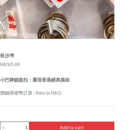
長沙灣
HK$
35.00
小巴牌鎖匙扣：重現香港經典風味
價錢用港幣計算 / Price in HKD
長
Add to cart
沙