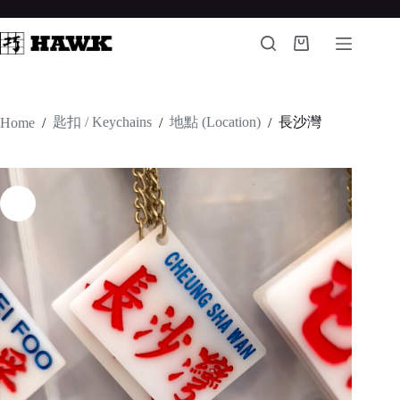
Skip
to
content
Shopping
cart
匙扣 / Keychains
地點 (Location)
長沙灣
Home
/
/
/