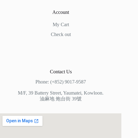
Account
My Cart
Check out
Contact Us
Phone: (+852) 9017-9587
M/F, 39 Battery Street, Yaumatei, Kowloon.
油麻地 炮台街 39號