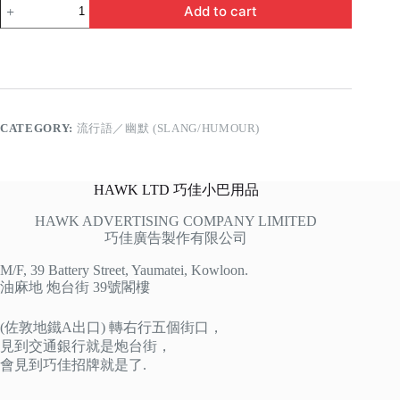
長
Add to cart
期
糧
尾
quantity
CATEGORY:
流行語／幽默 (SLANG/HUMOUR)
HAWK LTD 巧佳小巴用品
HAWK ADVERTISING COMPANY LIMITED
巧佳廣告製作有限公司
M/F, 39 Battery Street, Yaumatei, Kowloon.
油麻地 炮台街 39號閣樓
(佐敦地鐵A出口) 轉右行五個街口，
見到交通銀行就是炮台街，
會見到巧佳招牌就是了.