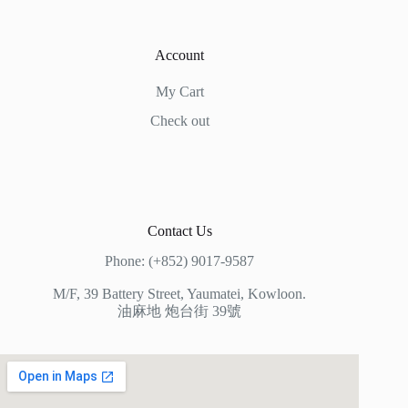
Account
My Cart
Check out
Contact Us
Phone: (+852) 9017-9587
M/F, 39 Battery Street, Yaumatei, Kowloon.
油麻地 炮台街 39號