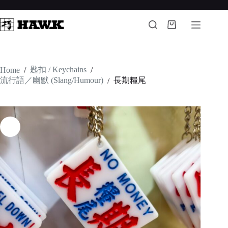
Skip
to
content
Shopping
cart
匙扣 / Keychains
Home
/
/
流行語／幽默 (Slang/Humour)
長期糧尾
/