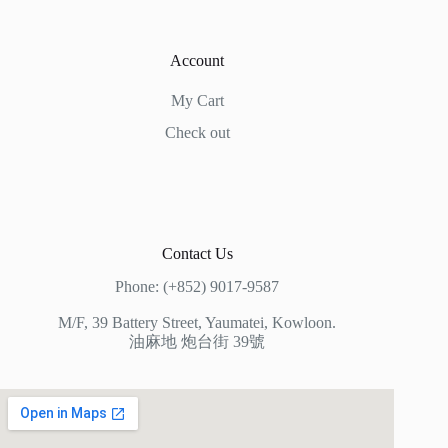
Account
My Cart
Check out
Contact Us
Phone: (+852) 9017-9587
M/F, 39 Battery Street, Yaumatei, Kowloon.
油麻地 炮台街 39號