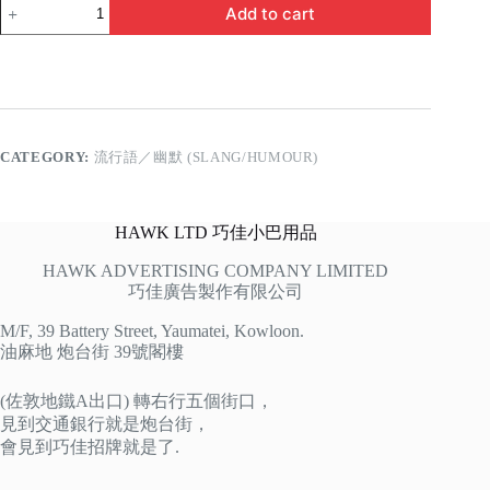
酒
Add to cart
別
留
杯
中
話
別
留
CATEGORY:
流行語／幽默 (SLANG/HUMOUR)
心
裏
quantity
HAWK LTD 巧佳小巴用品
HAWK ADVERTISING COMPANY LIMITED
巧佳廣告製作有限公司
M/F, 39 Battery Street, Yaumatei, Kowloon.
油麻地 炮台街 39號閣樓
(佐敦地鐵A出口) 轉右行五個街口，
見到交通銀行就是炮台街，
會見到巧佳招牌就是了.