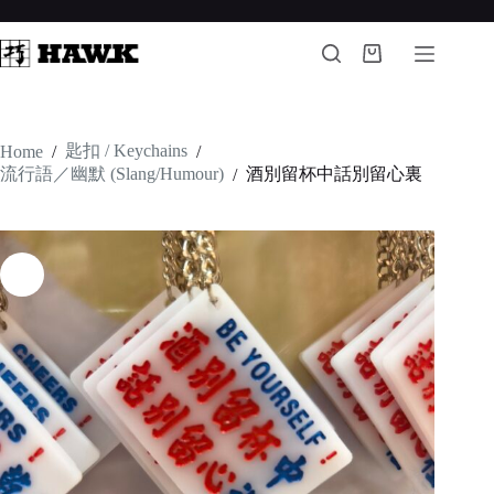
Skip
to
content
Shopping
cart
匙扣 / Keychains
Home
/
/
流行語／幽默 (Slang/Humour)
酒別留杯中話別留心裏
/