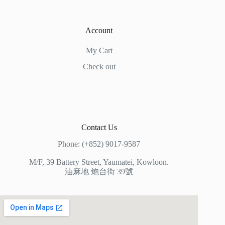
Account
My Cart
Check out
Contact Us
Phone: (+852) 9017-9587
M/F, 39 Battery Street, Yaumatei, Kowloon.
油麻地 炮台街 39號