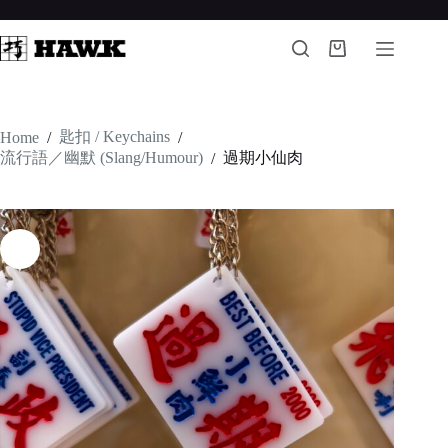
Skip
to
content
Shopping
cart
匙扣 / Keychains
Home
/
/
流行語／幽默 (Slang/Humour)
過期小仙肉
/