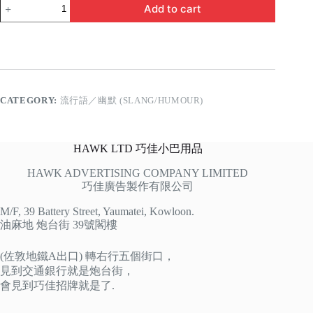
過
Add to cart
期
小
仙
肉
quantity
CATEGORY:
流行語／幽默 (SLANG/HUMOUR)
HAWK LTD 巧佳小巴用品
HAWK ADVERTISING COMPANY LIMITED
巧佳廣告製作有限公司
M/F, 39 Battery Street, Yaumatei, Kowloon.
油麻地 炮台街 39號閣樓
(佐敦地鐵A出口) 轉右行五個街口，
見到交通銀行就是炮台街，
會見到巧佳招牌就是了.