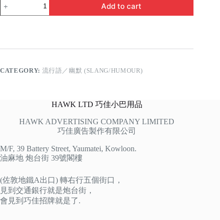
貓
Add to cart
貓
地
quantity
CATEGORY:
流行語／幽默 (SLANG/HUMOUR)
HAWK LTD 巧佳小巴用品
HAWK ADVERTISING COMPANY LIMITED
巧佳廣告製作有限公司
M/F, 39 Battery Street, Yaumatei, Kowloon.
油麻地 炮台街 39號閣樓
(佐敦地鐵A出口) 轉右行五個街口，
見到交通銀行就是炮台街，
會見到巧佳招牌就是了.