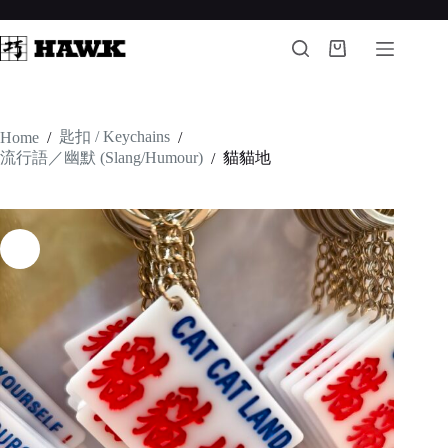
Skip
to
content
Shopping
cart
匙扣 / Keychains
Home
/
/
流行語／幽默 (Slang/Humour)
貓貓地
/