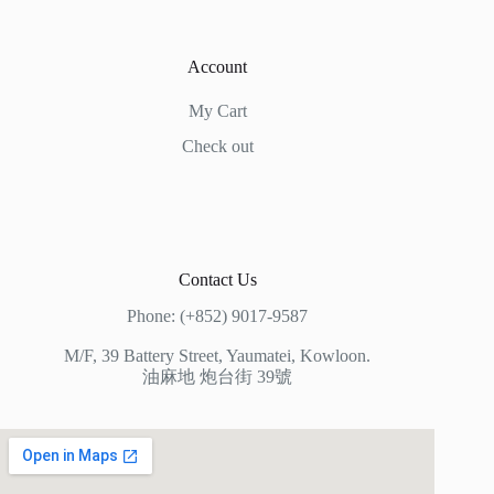
Account
My Cart
Check out
Contact Us
Phone: (+852) 9017-9587
M/F, 39 Battery Street, Yaumatei, Kowloon.
油麻地 炮台街 39號