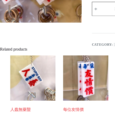
豬
扒
勿
近
quantity
CATEGORY:
Related products
人蠢無藥毉
每位友情價