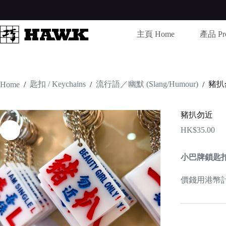
Skip
to
content
主頁 Home
產品 Pro
匙扣 / Keychains
流行語／幽默 (Slang/Humour)
豬扒
Home
/
/
/
豬扒勿近
HK$
35.00
小巴牌鎖匙
價錢用港幣計算 /