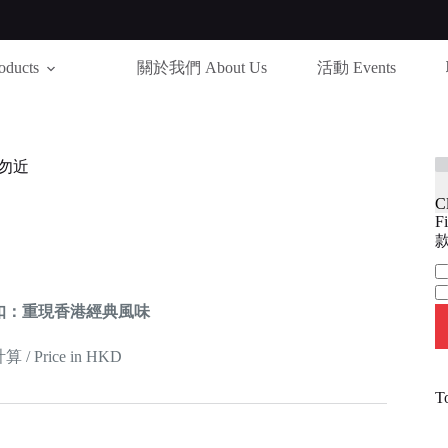
ducts
關於我們 About Us
活動 Events
勿近
C
Fi
款
Ca
扣：重現香港經典風味
 Price in HKD
T