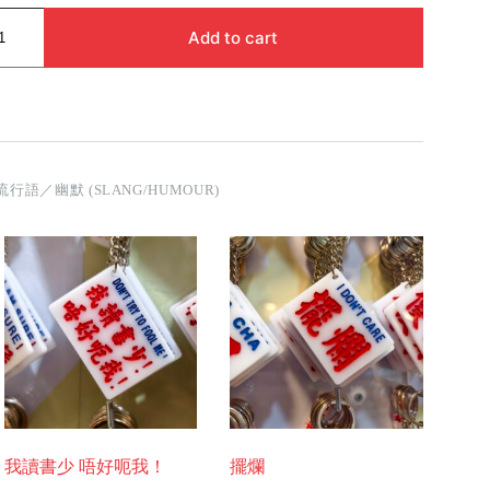
Add to cart
流行語／幽默 (SLANG/HUMOUR)
我讀書少 唔好呃我！
擺爛