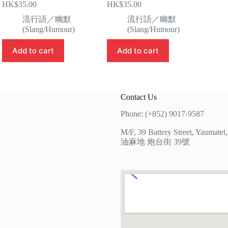
HK$
35.00
HK$
35.00
流行語／幽默
流行語／幽默
(Slang/Humour)
(Slang/Humour)
Add to cart
Add to cart
Contact Us
Phone: (+852) 9017-9587
M/F, 39 Battery Street, Yaumate
油麻地 炮台街 39號