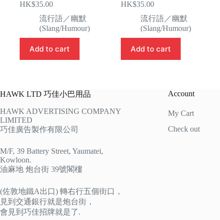
HK$
35.00
HK$
35.00
流行語／幽默
流行語／幽默
(Slang/Humour)
(Slang/Humour)
Add to cart
Add to cart
Account
HAWK LTD 巧佳小巴用品
HAWK ADVERTISING COMPANY
My Cart
LIMITED
Check out
巧佳廣告製作有限公司
M/F, 39 Battery Street, Yaumatei,
Kowloon.
油麻地 炮台街 39號閣樓
(佐敦地鐵A出口) 轉右行五個街口，
見到交通銀行就是炮台街，
會見到巧佳招牌就是了.