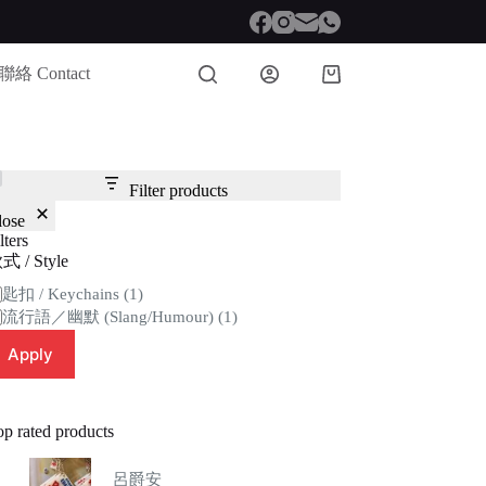
聯絡 Contact
Shopping
cart
Filter products
lose
lters
式 / Style
tegory
匙扣 / Keychains
(1)
流行語／幽默 (Slang/Humour)
(1)
Apply
op rated products
呂爵安