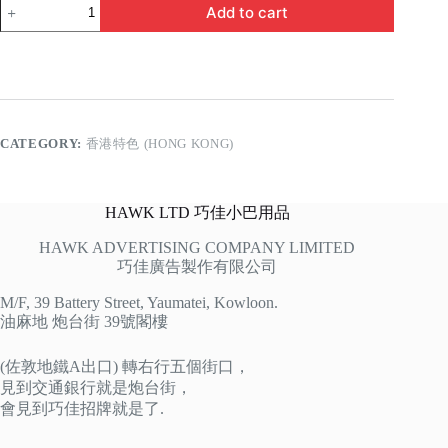
請
Add to cart
勿
跟
車
太
貼
quantity
CATEGORY:
香港特色 (HONG KONG)
HAWK LTD 巧佳小巴用品
HAWK ADVERTISING COMPANY LIMITED
巧佳廣告製作有限公司
M/F, 39 Battery Street, Yaumatei, Kowloon.
油麻地 炮台街 39號閣樓
(佐敦地鐵A出口) 轉右行五個街口，
見到交通銀行就是炮台街，
會見到巧佳招牌就是了.