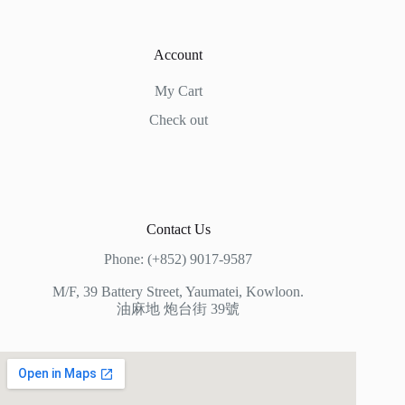
Account
My Cart
Check out
Contact Us
Phone: (+852) 9017-9587
M/F, 39 Battery Street, Yaumatei, Kowloon.
油麻地 炮台街 39號