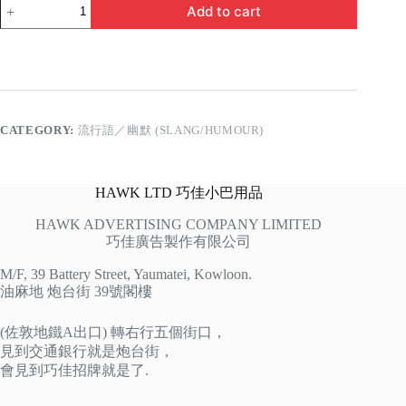
請
Add to cart
勿
放
閃
quantity
CATEGORY:
流行語／幽默 (SLANG/HUMOUR)
HAWK LTD 巧佳小巴用品
HAWK ADVERTISING COMPANY LIMITED
巧佳廣告製作有限公司
M/F, 39 Battery Street, Yaumatei, Kowloon.
油麻地 炮台街 39號閣樓
(佐敦地鐵A出口) 轉右行五個街口，
見到交通銀行就是炮台街，
會見到巧佳招牌就是了.