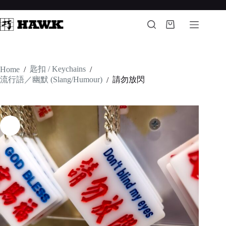
Skip
to
content
Shopping
cart
匙扣 / Keychains
Home
/
/
流行語／幽默 (Slang/Humour)
請勿放閃
/