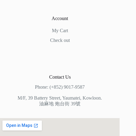
Account
My Cart
Check out
Contact Us
Phone: (+852) 9017-9587
M/F, 39 Battery Street, Yaumatei, Kowloon.
油麻地 炮台街 39號