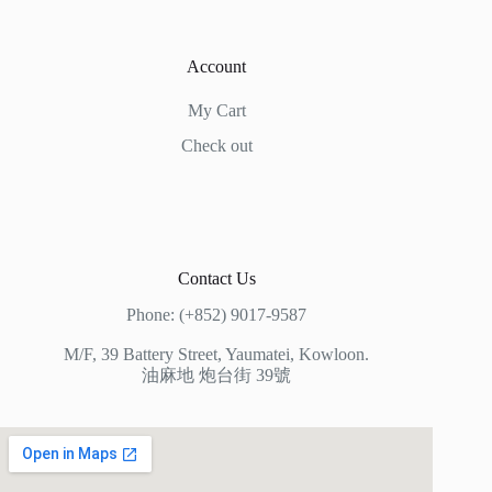
Account
My Cart
Check out
Contact Us
Phone: (+852) 9017-9587
M/F, 39 Battery Street, Yaumatei, Kowloon.
油麻地 炮台街 39號