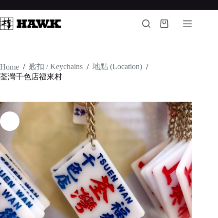
Skip
to
content
Shopping
cart
匙扣 / Keychains
地點 (Location)
Home
/
/
/
荃灣千色店福來村