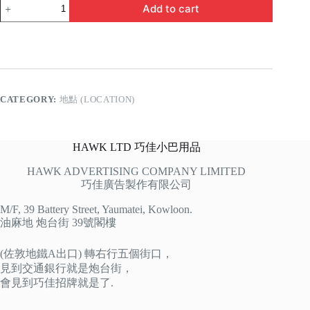
荃
Add to cart
灣
千
色
店
福
來
村
CATEGORY:
地點 (LOCATION)
quantity
HAWK LTD 巧佳小巴用品
HAWK ADVERTISING COMPANY LIMITED
巧佳廣告製作有限公司
M/F, 39 Battery Street, Yaumatei, Kowloon.
油麻地 炮台街 39號閣樓
(佐敦地鐵A出口) 轉右行五個街口，
見到交通銀行就是炮台街，
會見到巧佳招牌就是了.