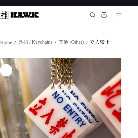
Skip
to
content
Shopping
cart
匙扣 / Keychains
其他 (Other)
立入禁止
Home
/
/
/