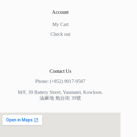
Account
My Cart
Check out
Contact Us
Phone: (+852) 9017-9587
M/F, 39 Battery Street, Yaumatei, Kowloon.
油麻地 炮台街 39號