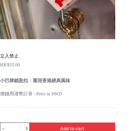
立入禁止
HK$
35.00
小巴牌鎖匙扣：重現香港經典風味
價錢用港幣計算 / Price in HKD
立
Add to cart
入