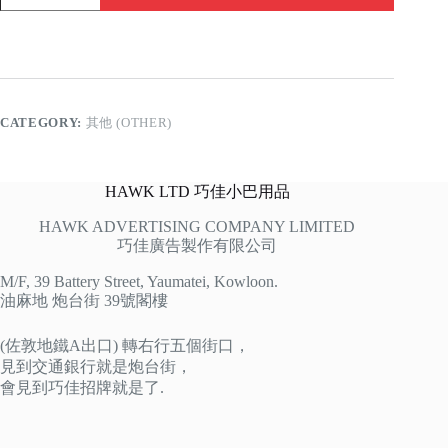
禁
止
quantity
CATEGORY:
其他 (OTHER)
HAWK LTD 巧佳小巴用品
HAWK ADVERTISING COMPANY LIMITED
巧佳廣告製作有限公司
M/F, 39 Battery Street, Yaumatei, Kowloon.
油麻地 炮台街 39號閣樓
(佐敦地鐵A出口) 轉右行五個街口，
見到交通銀行就是炮台街，
會見到巧佳招牌就是了.