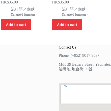
HK$
35.00
HK$
35.00
流行語／幽默
流行語／幽默
(Slang/Humour)
(Slang/Humour)
Add to cart
Add to cart
Contact Us
Phone: (+852) 9017-9587
M/F, 39 Battery Street, Yaumate
油麻地 炮台街 39號