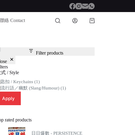
聯絡 Contact
Shopping
cart
Filter products
lose
lters
式 / Style
tegory
匙扣 / Keychains
(1)
流行語／幽默 (Slang/Humour)
(1)
Apply
op rated products
日日爆數 - PERSISTENCE