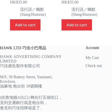
HK$
35.00
HK$
35.00
流行語／幽默
流行語／幽默
(Slang/Humour)
(Slang/Humour)
Add to cart
Add to cart
Account
HAWK LTD 巧佳小巴用品
HAWK ADVERTISING COMPANY
My Cart
LIMITED
Check out
巧佳廣告製作有限公司
M/F, 39 Battery Street, Yaumatei,
Kowloon.
油麻地 炮台街 39號閣樓
(佐敦地鐵A出口) 轉右行五個街口，
見到交通銀行就是炮台街，
會見到巧佳招牌就是了.