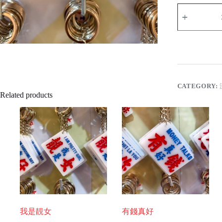
睡
魔
急
call
quantity
CATEGORY:
Related products
我是靚女
有錢真好