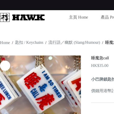
Skip
to
content
主頁 Home
產品 Pro
匙扣 / Keychains
流行語／幽默 (Slang/Humour)
睡魔急
Home
/
/
/
睡魔急call
HK$
35.00
小巴牌鎖匙
價錢用港幣計算 /