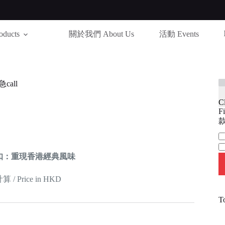
ducts
關於我們 About Us
活動 Events
call
C
Fi
款
Ca
扣：重現香港經典風味
 Price in HKD
T