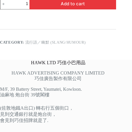
睇
Add to cart
路
呀
quantity
CATEGORY:
流行語／幽默 (SLANG/HUMOUR)
HAWK LTD 巧佳小巴用品
HAWK ADVERTISING COMPANY LIMITED
巧佳廣告製作有限公司
M/F, 39 Battery Street, Yaumatei, Kowloon.
油麻地 炮台街 39號閣樓
(佐敦地鐵A出口) 轉右行五個街口，
見到交通銀行就是炮台街，
會見到巧佳招牌就是了.