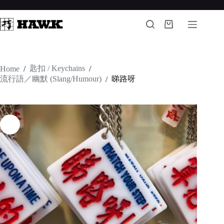
Skip
to
content
Shopping
cart
匙扣 / Keychains
Home
/
/
流行語／幽默 (Slang/Humour)
睇路呀
/