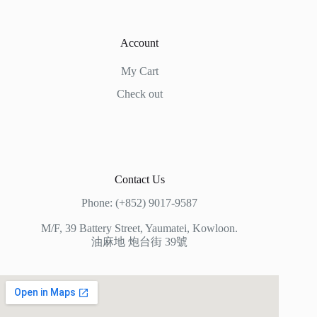
Account
My Cart
Check out
Contact Us
Phone: (+852) 9017-9587
M/F, 39 Battery Street, Yaumatei, Kowloon.
油麻地 炮台街 39號