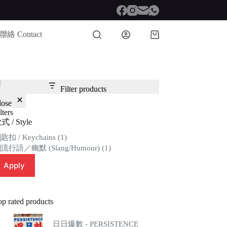
聯絡 Contact
Shopping
cart
Filter products
lose
lters
式 / Style
tegory
匙扣 / Keychains
(1)
流行語／幽默 (Slang/Humour)
(1)
Apply
op rated products
日日爆數 - PERSISTENCE