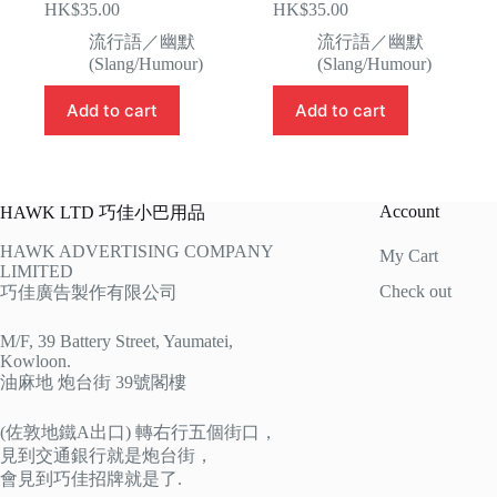
HK$
35.00
HK$
35.00
流行語／幽默
流行語／幽默
(Slang/Humour)
(Slang/Humour)
Add to cart
Add to cart
Account
HAWK LTD 巧佳小巴用品
HAWK ADVERTISING COMPANY
My Cart
LIMITED
Check out
巧佳廣告製作有限公司
M/F, 39 Battery Street, Yaumatei,
Kowloon.
油麻地 炮台街 39號閣樓
(佐敦地鐵A出口) 轉右行五個街口，
見到交通銀行就是炮台街，
會見到巧佳招牌就是了.