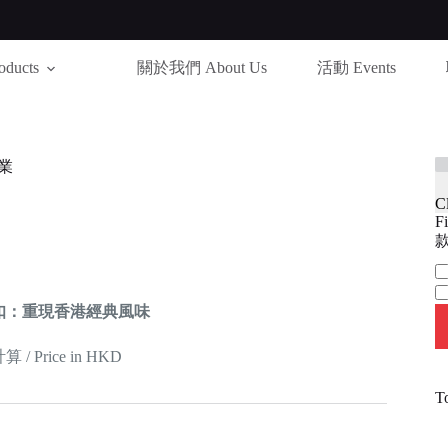
ducts
關於我們 About Us
活動 Events
業
C
Fi
款
Ca
扣：重現香港經典風味
 Price in HKD
T