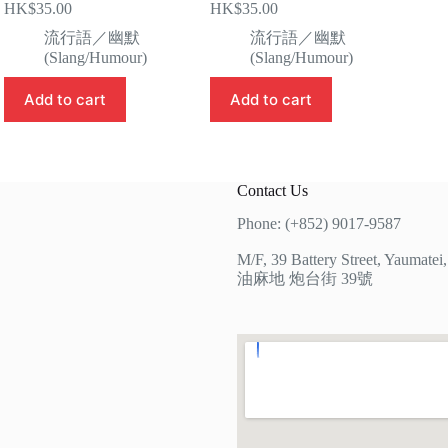
HK$
35.00
HK$
35.00
流行語／幽默
流行語／幽默
(Slang/Humour)
(Slang/Humour)
Add to cart
Add to cart
Contact Us
Phone: (+852) 9017-9587
M/F, 39 Battery Street, Yaumate
油麻地 炮台街 39號