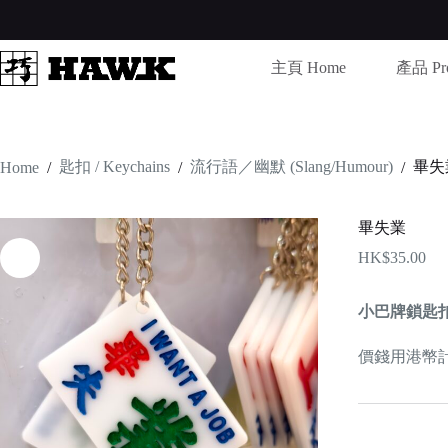
Skip
to
content
主頁 Home
產品 Pro
匙扣 / Keychains
流行語／幽默 (Slang/Humour)
畢失
Home
/
/
/
畢失業
HK$
35.00
小巴牌鎖匙
價錢用港幣計算 /