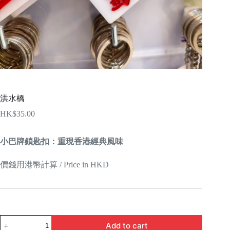
洪水橋
HK$
35.00
小巴牌鎖匙扣：重現香港經典風味
價錢用港幣計算 / Price in HKD
洪
Add to cart
水