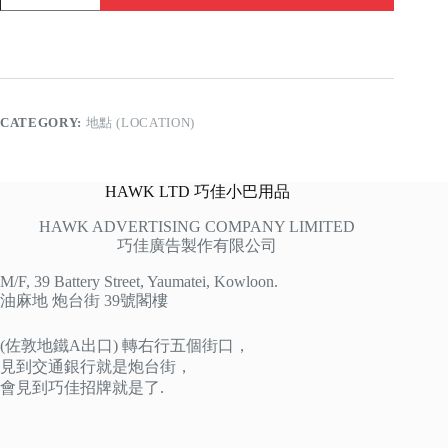
橋
quantity
CATEGORY:
地點 (LOCATION)
HAWK LTD 巧佳小巴用品
HAWK ADVERTISING COMPANY LIMITED
巧佳廣告製作有限公司
M/F, 39 Battery Street, Yaumatei, Kowloon.
油麻地 炮台街 39號閣樓
(佐敦地鐵A出口) 轉右行五個街口，
見到交通銀行就是炮台街，
會見到巧佳招牌就是了.