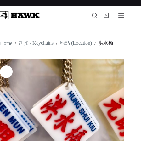
Skip
to
content
Shopping
cart
匙扣 / Keychains
地點 (Location)
洪水橋
Home
/
/
/