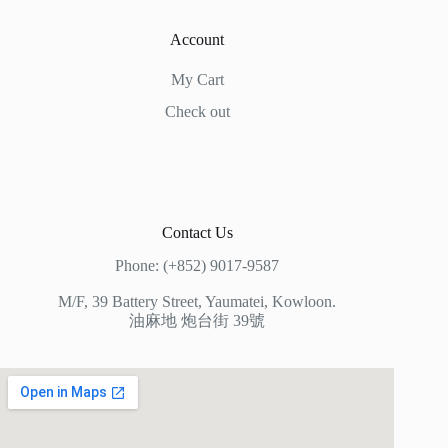
Account
My Cart
Check out
Contact Us
Phone: (+852) 9017-9587
M/F, 39 Battery Street, Yaumatei, Kowloon.
油麻地 炮台街 39號