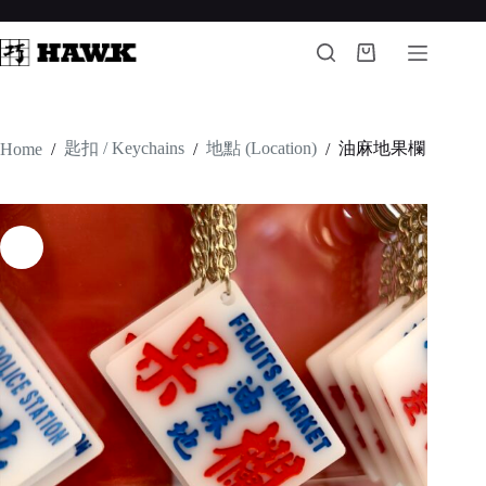
Skip
to
content
Shopping
cart
匙扣 / Keychains
地點 (Location)
油麻地果欄
Home
/
/
/