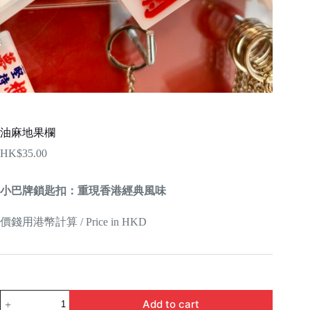
油麻地果欄
HK$
35.00
小巴牌鎖匙扣：重現香港經典風味
價錢用港幣計算 / Price in HKD
油
Add to cart
麻