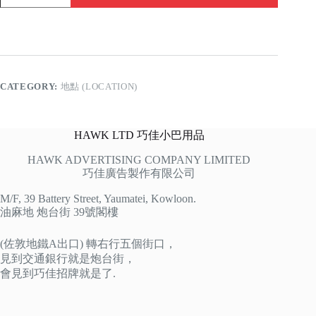
地
果
欄
quantity
CATEGORY:
地點 (LOCATION)
HAWK LTD 巧佳小巴用品
HAWK ADVERTISING COMPANY LIMITED
巧佳廣告製作有限公司
M/F, 39 Battery Street, Yaumatei, Kowloon.
油麻地 炮台街 39號閣樓
(佐敦地鐵A出口) 轉右行五個街口，
見到交通銀行就是炮台街，
會見到巧佳招牌就是了.