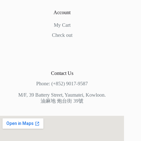
Account
My Cart
Check out
Contact Us
Phone: (+852) 9017-9587
M/F, 39 Battery Street, Yaumatei, Kowloon.
油麻地 炮台街 39號