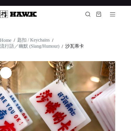
Skip
to
content
Shopping
cart
匙扣 / Keychains
Home
/
/
流行語／幽默 (Slang/Humour)
沙瓦蒂卡
/