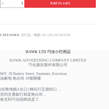
沙
Add to cart
瓦
蒂
卡
quantity
CATEGORY:
流行語／幽默 (SLANG/HUMOUR)
HAWK LTD 巧佳小巴用品
HAWK ADVERTISING COMPANY LIMITED
巧佳廣告製作有限公司
M/F, 39 Battery Street, Yaumatei, Kowloon.
油麻地 炮台街 39號閣樓
(佐敦地鐵A出口) 轉右行五個街口，
見到交通銀行就是炮台街，
會見到巧佳招牌就是了.