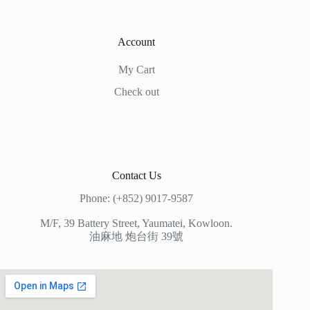
Account
My Cart
Check out
Contact Us
Phone: (+852) 9017-9587
M/F, 39 Battery Street, Yaumatei, Kowloon.
油麻地 炮台街 39號