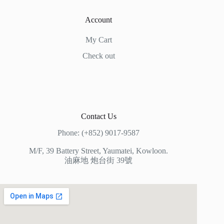
Account
My Cart
Check out
Contact Us
Phone: (+852) 9017-9587
M/F, 39 Battery Street, Yaumatei, Kowloon.
油麻地 炮台街 39號