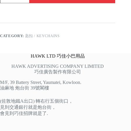
快
樂
quantity
CATEGORY:
匙扣 / KEYCHAINS
HAWK LTD 巧佳小巴用品
HAWK ADVERTISING COMPANY LIMITED
巧佳廣告製作有限公司
M/F, 39 Battery Street, Yaumatei, Kowloon.
油麻地 炮台街 39號閣樓
(佐敦地鐵A出口) 轉右行五個街口，
見到交通銀行就是炮台街，
會見到巧佳招牌就是了.