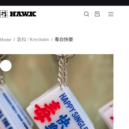
Skip
to
content
Shopping
cart
匙扣 / Keychains
毒自快樂
Home
/
/