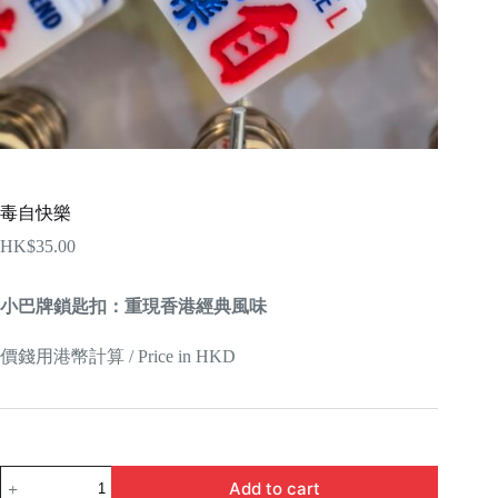
毒自快樂
HK$
35.00
小巴牌鎖匙扣：重現香港經典風味
價錢用港幣計算 / Price in HKD
毒
Add to cart
自