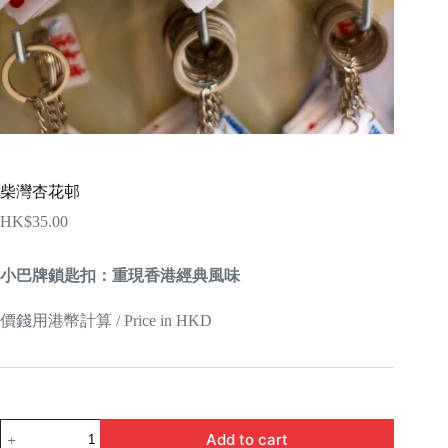
柴灣杏花邨
HK$
35.00
小巴牌鎖匙扣：重現香港經典風味
價錢用港幣計算 / Price in HKD
柴
Add to cart
灣