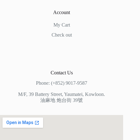
Account
My Cart
Check out
Contact Us
Phone: (+852) 9017-9587
M/F, 39 Battery Street, Yaumatei, Kowloon.
油麻地 炮台街 39號