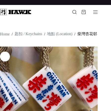
Skip
to
content
Shopping
cart
匙扣 / Keychains
地點 (Location)
柴灣杏花邨
Home
/
/
/