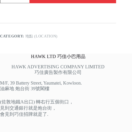
杏
花
邨
quantity
CATEGORY:
地點 (LOCATION)
HAWK LTD 巧佳小巴用品
HAWK ADVERTISING COMPANY LIMITED
巧佳廣告製作有限公司
M/F, 39 Battery Street, Yaumatei, Kowloon.
油麻地 炮台街 39號閣樓
(佐敦地鐵A出口) 轉右行五個街口，
見到交通銀行就是炮台街，
會見到巧佳招牌就是了.