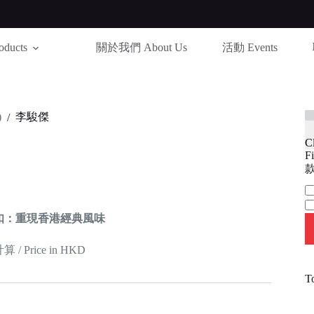
ducts
關於我們 About Us
活動 Events
)
李駿傑
/
C
Fi
款
Ca
扣：重現香港經典風味
 Price in HKD
T