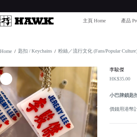
Skip
to
content
主頁 Home
產品 Pro
匙扣 / Keychains
粉絲／流行文化 (Fans/Popular Culture
Home
/
/
李駿傑
HK$
35.00
小巴牌鎖匙
價錢用港幣計算 /