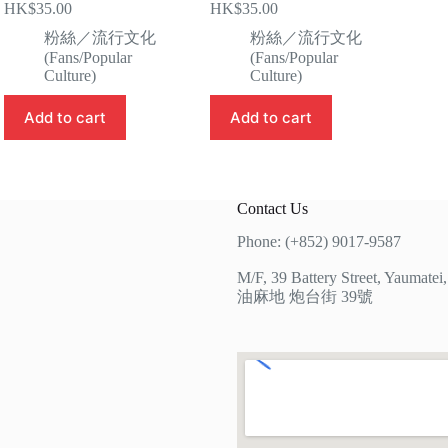
HK$
35.00
HK$
35.00
粉絲／流行文化
粉絲／流行文化
(Fans/Popular
(Fans/Popular
Culture)
Culture)
Add to cart
Add to cart
Contact Us
Phone: (+852) 9017-9587
M/F, 39 Battery Street, Yaumate
油麻地 炮台街 39號