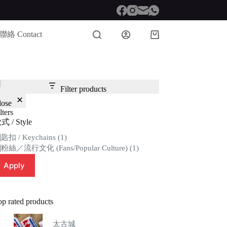
聯絡 Contact
Shopping
cart
Filter products
lose
lters
式 / Style
tegory
匙扣 / Keychains
(1)
粉絲／流行文化 (Fans/Popular Culture)
(1)
Apply
op rated products
太古城