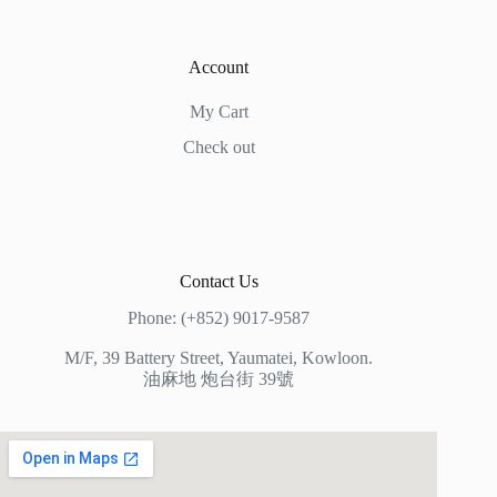
Account
My Cart
Check out
Contact Us
Phone: (+852) 9017-9587
M/F, 39 Battery Street, Yaumatei, Kowloon.
油麻地 炮台街 39號