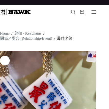
Skip
to
content
Shopping
cart
匙扣 / Keychains
Home
/
/
關係／場合 (Relationship/Event)
最佳老師
/