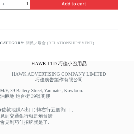
最
Add to cart
佳
老
師
quantity
CATEGORY:
關係／場合 (RELATIONSHIP/EVENT)
HAWK LTD 巧佳小巴用品
HAWK ADVERTISING COMPANY LIMITED
巧佳廣告製作有限公司
M/F, 39 Battery Street, Yaumatei, Kowloon.
油麻地 炮台街 39號閣樓
(佐敦地鐵A出口) 轉右行五個街口，
見到交通銀行就是炮台街，
會見到巧佳招牌就是了.