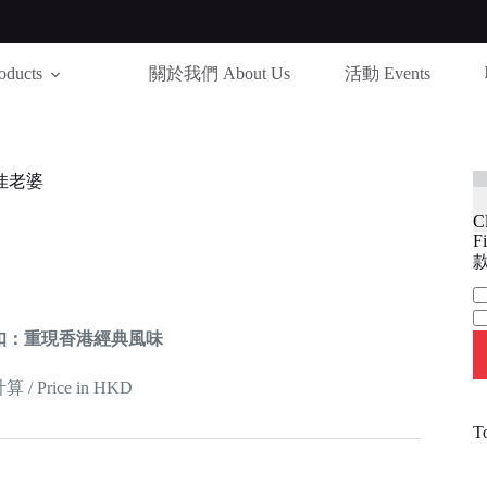
ducts
關於我們 About Us
活動 Events
佳老婆
C
Fi
款
Ca
扣：重現香港經典風味
 Price in HKD
T