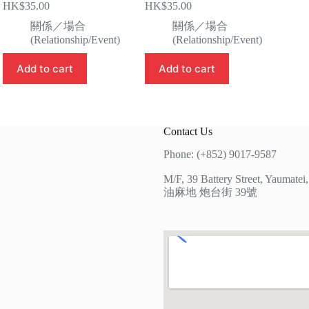
HK$
35.00
HK$
35.00
關係／場合
關係／場合
(Relationship/Event)
(Relationship/Event)
Add to cart
Add to cart
Contact Us
Phone: (+852) 9017-9587
M/F, 39 Battery Street, Yaumate
油麻地 炮台街 39號