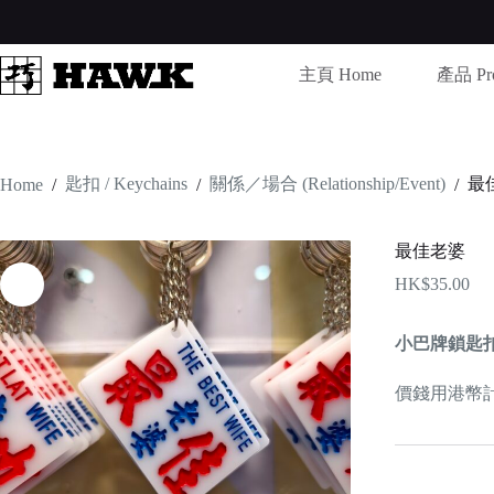
Skip
to
content
主頁 Home
產品 Pro
匙扣 / Keychains
關係／場合 (Relationship/Event)
最
Home
/
/
/
最佳老婆
HK$
35.00
小巴牌鎖匙
價錢用港幣計算 /