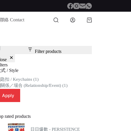
聯絡 Contact
Shopping
cart
Filter products
lose
lters
式 / Style
tegory
匙扣 / Keychains
(1)
關係／場合 (Relationship/Event)
(1)
Apply
op rated products
日日爆數 - PERSISTENCE