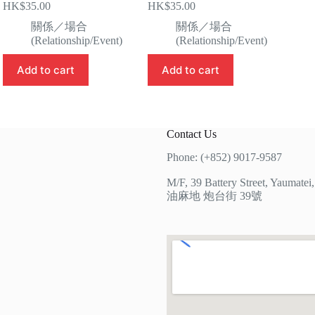
HK$
35.00
HK$
35.00
關係／場合
關係／場合
(Relationship/Event)
(Relationship/Event)
Add to cart
Add to cart
Contact Us
Phone: (+852) 9017-9587
M/F, 39 Battery Street, Yaumate
油麻地 炮台街 39號