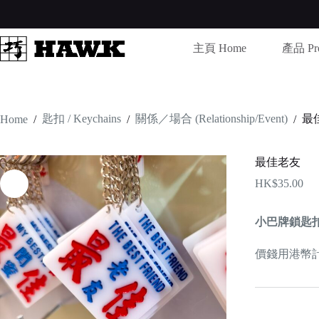
Skip
to
content
主頁 Home
產品 Pro
匙扣 / Keychains
關係／場合 (Relationship/Event)
最
Home
/
/
/
最佳老友
HK$
35.00
小巴牌鎖匙
價錢用港幣計算 /