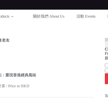
ducts
關於我們 About Us
活動 Events
佳老友
C
Fi
款
Ca
扣：重現香港經典風味
 Price in HKD
T