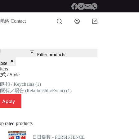
聯絡 Contact
Shopping
cart
Filter products
lose
lters
式 / Style
tegory
匙扣 / Keychains
(1)
關係／場合 (Relationship/Event)
(1)
Apply
op rated products
日日爆數 - PERSISTENCE