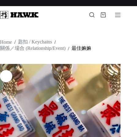
Skip
to
content
Shopping
cart
匙扣 / Keychains
Home
/
/
關係／場合 (Relationship/Event)
最佳嫲嫲
/