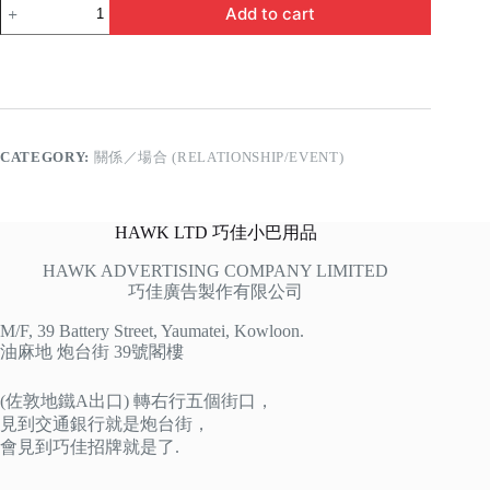
最
Add to cart
佳
嫲
嫲
quantity
CATEGORY:
關係／場合 (RELATIONSHIP/EVENT)
HAWK LTD 巧佳小巴用品
HAWK ADVERTISING COMPANY LIMITED
巧佳廣告製作有限公司
M/F, 39 Battery Street, Yaumatei, Kowloon.
油麻地 炮台街 39號閣樓
(佐敦地鐵A出口) 轉右行五個街口，
見到交通銀行就是炮台街，
會見到巧佳招牌就是了.