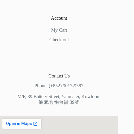
Account
My Cart
Check out
Contact Us
Phone: (+852) 9017-9587
M/F, 39 Battery Street, Yaumatei, Kowloon.
油麻地 炮台街 39號