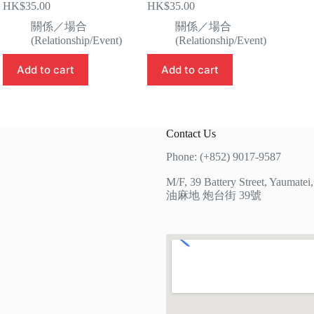
HK$
35.00
HK$
35.00
關係／場合
關係／場合
(Relationship/Event)
(Relationship/Event)
Add to cart
Add to cart
Contact Us
Phone: (+852) 9017-9587
M/F, 39 Battery Street, Yaumate
油麻地 炮台街 39號