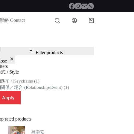
聯絡 Contact
Shopping
cart
Filter products
lose
lters
式 / Style
tegory
匙扣 / Keychains
(1)
關係／場合 (Relationship/Event)
(1)
Apply
op rated products
呂爵安