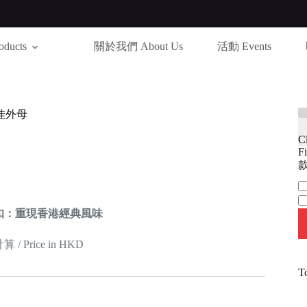
ducts
關於我們 About Us
活動 Events
佳外母
C
Fi
款
Ca
扣：重現香港經典風味
 Price in HKD
T