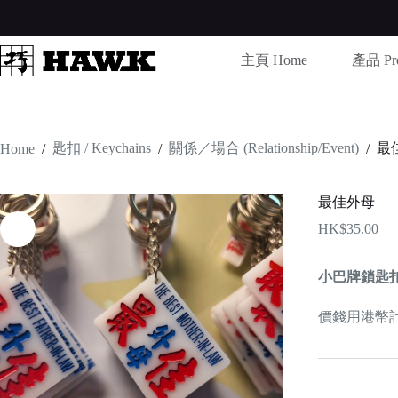
Skip
to
content
主頁 Home
產品 Pro
匙扣 / Keychains
關係／場合 (Relationship/Event)
最
Home
/
/
/
最佳外母
HK$
35.00
小巴牌鎖匙
價錢用港幣計算 /