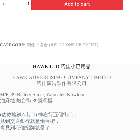
最
Add to cart
佳
兄
弟
quantity
CATEGORY:
關係／場合 (RELATIONSHIP/EVENT)
HAWK LTD 巧佳小巴用品
HAWK ADVERTISING COMPANY LIMITED
巧佳廣告製作有限公司
M/F, 39 Battery Street, Yaumatei, Kowloon.
油麻地 炮台街 39號閣樓
(佐敦地鐵A出口) 轉右行五個街口，
見到交通銀行就是炮台街，
會見到巧佳招牌就是了.