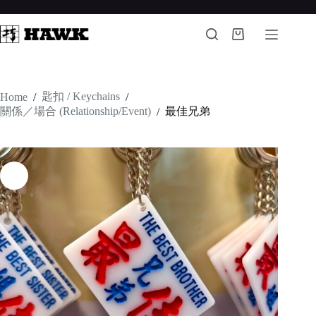
Skip
to
content
Shopping
cart
匙扣 / Keychains
Home
/
/
關係／場合 (Relationship/Event)
最佳兄弟
/