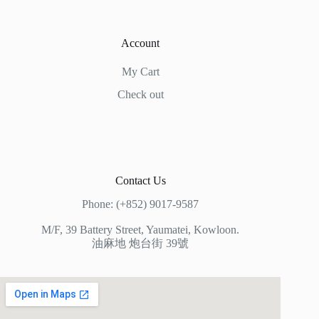
Account
My Cart
Check out
Contact Us
Phone: (+852) 9017-9587
M/F, 39 Battery Street, Yaumatei, Kowloon.
油麻地 炮台街 39號