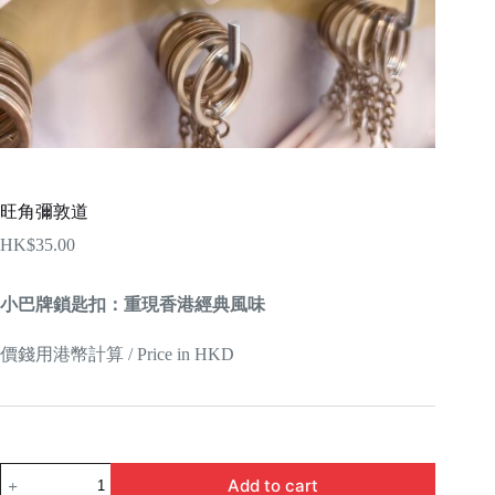
旺角彌敦道
HK$
35.00
小巴牌鎖匙扣：重現香港經典風味
價錢用港幣計算 / Price in HKD
旺
Add to cart
角