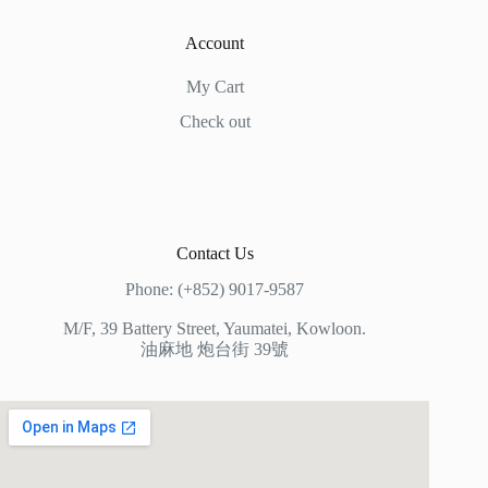
Account
My Cart
Check out
Contact Us
Phone: (+852) 9017-9587
M/F, 39 Battery Street, Yaumatei, Kowloon.
油麻地 炮台街 39號