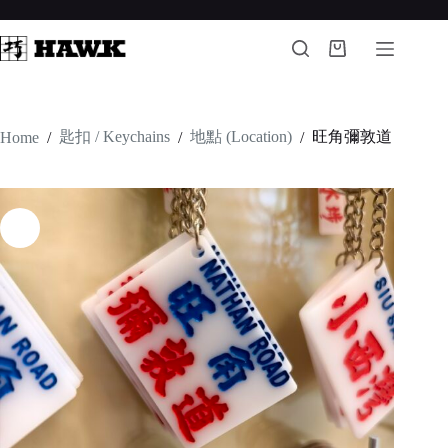
Skip
to
content
Shopping
cart
匙扣 / Keychains
地點 (Location)
旺角彌敦道
Home
/
/
/