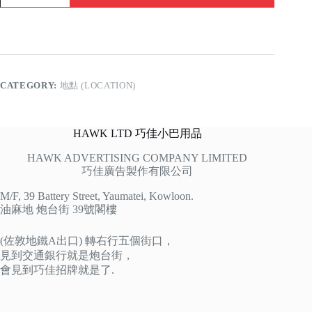
彌
敦
道
quantity
CATEGORY:
地點 (LOCATION)
HAWK LTD 巧佳小巴用品
HAWK ADVERTISING COMPANY LIMITED
巧佳廣告製作有限公司
M/F, 39 Battery Street, Yaumatei, Kowloon.
油麻地 炮台街 39號閣樓
(佐敦地鐵A出口) 轉右行五個街口，
見到交通銀行就是炮台街，
會見到巧佳招牌就是了.