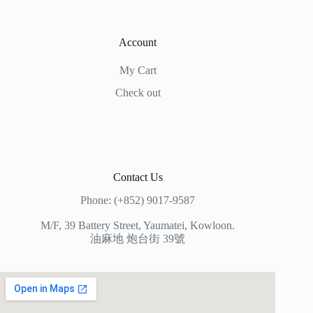
Account
My Cart
Check out
Contact Us
Phone: (+852) 9017-9587
M/F, 39 Battery Street, Yaumatei, Kowloon.
油麻地 炮台街 39號