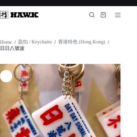
Skip
to
content
Shopping
cart
匙扣 / Keychains
香港特色 (Hong Kong)
Home
/
/
/
日日八號波