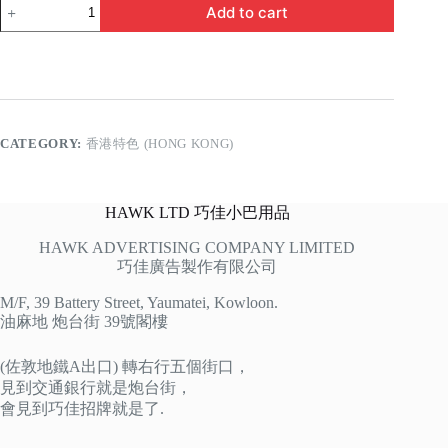
日
Add to cart
日
八
號
波
quantity
CATEGORY:
香港特色 (HONG KONG)
HAWK LTD 巧佳小巴用品
HAWK ADVERTISING COMPANY LIMITED
巧佳廣告製作有限公司
M/F, 39 Battery Street, Yaumatei, Kowloon.
油麻地 炮台街 39號閣樓
(佐敦地鐵A出口) 轉右行五個街口，
見到交通銀行就是炮台街，
會見到巧佳招牌就是了.