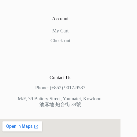
Account
My Cart
Check out
Contact Us
Phone: (+852) 9017-9587
M/F, 39 Battery Street, Yaumatei, Kowloon.
油麻地 炮台街 39號