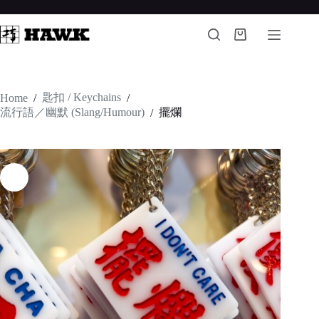
Skip
to
content
Shopping
cart
匙扣 / Keychains
Home
/
/
流行語／幽默 (Slang/Humour)
擺爛
/