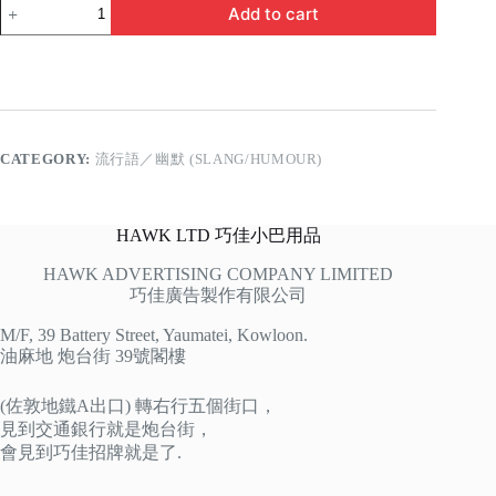
擺
Add to cart
爛
quantity
CATEGORY:
流行語／幽默 (SLANG/HUMOUR)
HAWK LTD 巧佳小巴用品
HAWK ADVERTISING COMPANY LIMITED
巧佳廣告製作有限公司
M/F, 39 Battery Street, Yaumatei, Kowloon.
油麻地 炮台街 39號閣樓
(佐敦地鐵A出口) 轉右行五個街口，
見到交通銀行就是炮台街，
會見到巧佳招牌就是了.