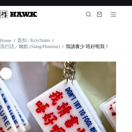
Skip
to
content
Shopping
cart
匙扣 / Keychains
Home
/
/
流行語／幽默 (Slang/Humour)
我讀書少 唔好呃我！
/