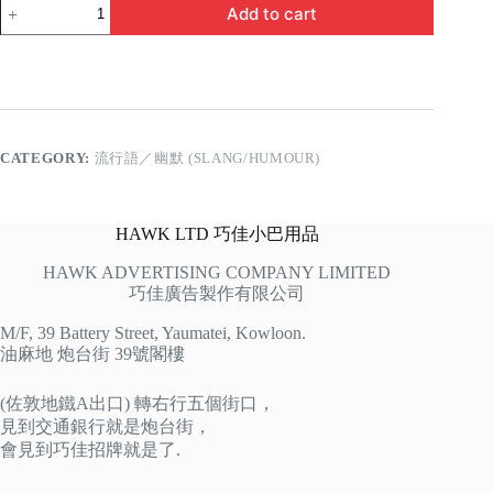
我
Add to cart
讀
書
少
唔
好
呃
我！
CATEGORY:
流行語／幽默 (SLANG/HUMOUR)
quantity
HAWK LTD 巧佳小巴用品
HAWK ADVERTISING COMPANY LIMITED
巧佳廣告製作有限公司
M/F, 39 Battery Street, Yaumatei, Kowloon.
油麻地 炮台街 39號閣樓
(佐敦地鐵A出口) 轉右行五個街口，
見到交通銀行就是炮台街，
會見到巧佳招牌就是了.