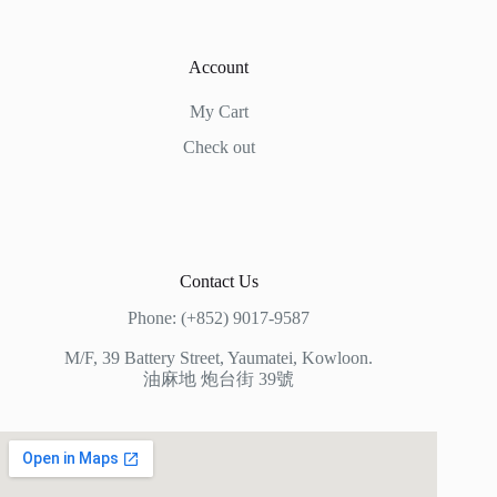
Account
My Cart
Check out
Contact Us
Phone: (+852) 9017-9587
M/F, 39 Battery Street, Yaumatei, Kowloon.
油麻地 炮台街 39號