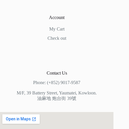
Account
My Cart
Check out
Contact Us
Phone: (+852) 9017-9587
M/F, 39 Battery Street, Yaumatei, Kowloon.
油麻地 炮台街 39號