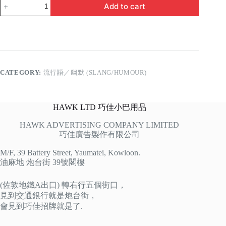
我
Add to cart
是
靚
女
quantity
CATEGORY:
流行語／幽默 (SLANG/HUMOUR)
HAWK LTD 巧佳小巴用品
HAWK ADVERTISING COMPANY LIMITED
巧佳廣告製作有限公司
M/F, 39 Battery Street, Yaumatei, Kowloon.
油麻地 炮台街 39號閣樓
(佐敦地鐵A出口) 轉右行五個街口，
見到交通銀行就是炮台街，
會見到巧佳招牌就是了.