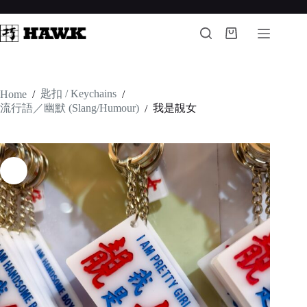
Skip
to
content
Shopping
cart
匙扣 / Keychains
Home
/
/
流行語／幽默 (Slang/Humour)
我是靚女
/