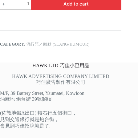
我
Add to cart
是
靚
仔
quantity
CATEGORY:
流行語／幽默 (SLANG/HUMOUR)
HAWK LTD 巧佳小巴用品
HAWK ADVERTISING COMPANY LIMITED
巧佳廣告製作有限公司
M/F, 39 Battery Street, Yaumatei, Kowloon.
油麻地 炮台街 39號閣樓
(佐敦地鐵A出口) 轉右行五個街口，
見到交通銀行就是炮台街，
會見到巧佳招牌就是了.