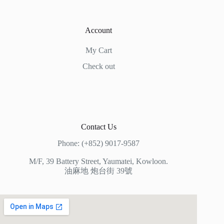
Account
My Cart
Check out
Contact Us
Phone: (+852) 9017-9587
M/F, 39 Battery Street, Yaumatei, Kowloon.
油麻地 炮台街 39號