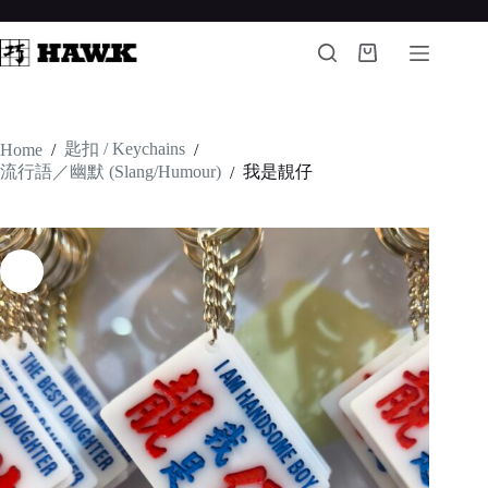
Skip
to
content
Shopping
cart
匙扣 / Keychains
Home
/
/
流行語／幽默 (Slang/Humour)
我是靚仔
/