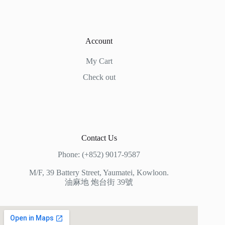
Account
My Cart
Check out
Contact Us
Phone: (+852) 9017-9587
M/F, 39 Battery Street, Yaumatei, Kowloon.
油麻地 炮台街 39號