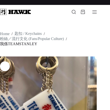
Skip
to
content
Shopping
cart
匙扣 / Keychains
Home
/
/
粉絲／流行文化 (Fans/Popular Culture)
/
我係TEAMSTANLEY