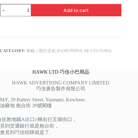
我
Add to cart
係
TEAMSTANLEY
quantity
CATEGORY:
粉絲／流行文化 (FANS/POPULAR CULTURE)
HAWK LTD 巧佳小巴用品
HAWK ADVERTISING COMPANY LIMITED
巧佳廣告製作有限公司
M/F, 39 Battery Street, Yaumatei, Kowloon.
油麻地 炮台街 39號閣樓
(佐敦地鐵A出口) 轉右行五個街口，
見到交通銀行就是炮台街，
會見到巧佳招牌就是了.