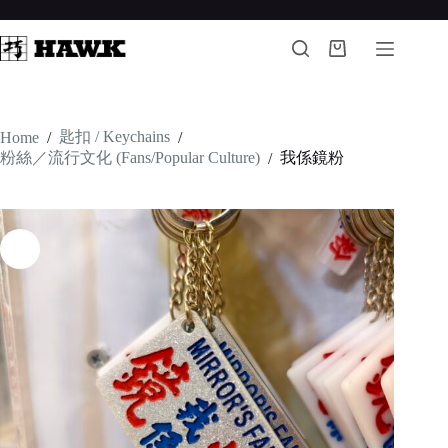
Skip
to
content
Shopping
cart
匙扣 / Keychains
Home
/
/
粉絲／流行文化 (Fans/Popular Culture)
我係鏡粉
/