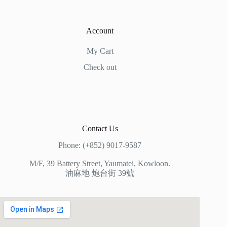
Account
My Cart
Check out
Contact Us
Phone: (+852) 9017-9587
M/F, 39 Battery Street, Yaumatei, Kowloon.
油麻地 炮台街 39號