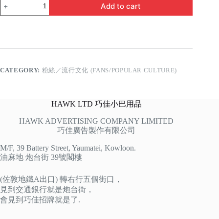
我
Add to cart
係
鏡
粉
quantity
CATEGORY:
粉絲／流行文化 (FANS/POPULAR CULTURE)
HAWK LTD 巧佳小巴用品
HAWK ADVERTISING COMPANY LIMITED
巧佳廣告製作有限公司
M/F, 39 Battery Street, Yaumatei, Kowloon.
油麻地 炮台街 39號閣樓
(佐敦地鐵A出口) 轉右行五個街口，
見到交通銀行就是炮台街，
會見到巧佳招牌就是了.