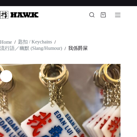
Skip
to
content
Shopping
cart
匙扣 / Keychains
Home
/
/
流行語／幽默 (Slang/Humour)
我係爵屎
/