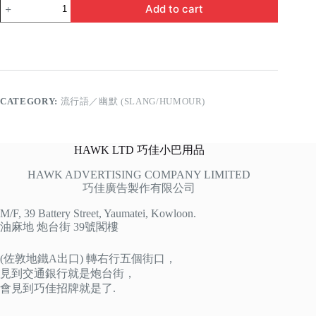
我
Add to cart
係
爵
屎
quantity
CATEGORY:
流行語／幽默 (SLANG/HUMOUR)
HAWK LTD 巧佳小巴用品
HAWK ADVERTISING COMPANY LIMITED
巧佳廣告製作有限公司
M/F, 39 Battery Street, Yaumatei, Kowloon.
油麻地 炮台街 39號閣樓
(佐敦地鐵A出口) 轉右行五個街口，
見到交通銀行就是炮台街，
會見到巧佳招牌就是了.