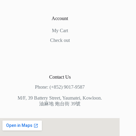
Account
My Cart
Check out
Contact Us
Phone: (+852) 9017-9587
M/F, 39 Battery Street, Yaumatei, Kowloon.
油麻地 炮台街 39號