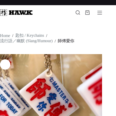
Skip
to
content
Shopping
cart
匙扣 / Keychains
Home
/
/
流行語／幽默 (Slang/Humour)
師傅愛你
/