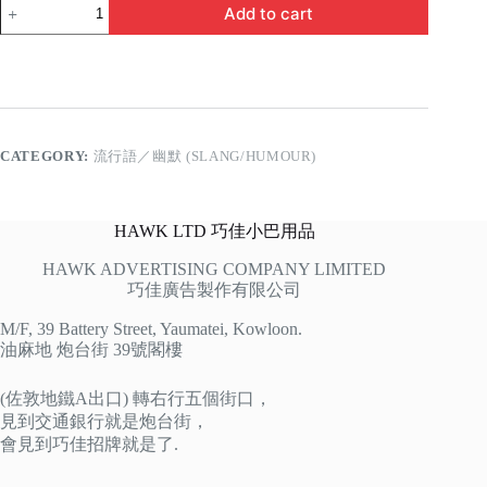
師
Add to cart
傅
愛
你
quantity
CATEGORY:
流行語／幽默 (SLANG/HUMOUR)
HAWK LTD 巧佳小巴用品
HAWK ADVERTISING COMPANY LIMITED
巧佳廣告製作有限公司
M/F, 39 Battery Street, Yaumatei, Kowloon.
油麻地 炮台街 39號閣樓
(佐敦地鐵A出口) 轉右行五個街口，
見到交通銀行就是炮台街，
會見到巧佳招牌就是了.