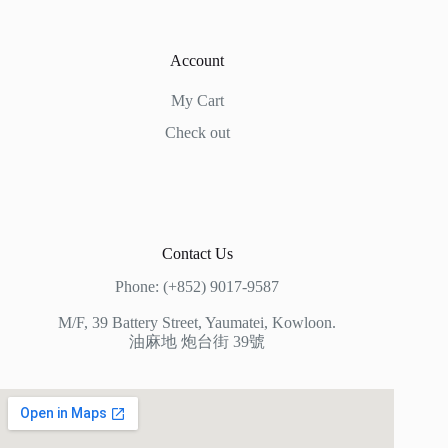
Account
My Cart
Check out
Contact Us
Phone: (+852) 9017-9587
M/F, 39 Battery Street, Yaumatei, Kowloon.
油麻地 炮台街 39號