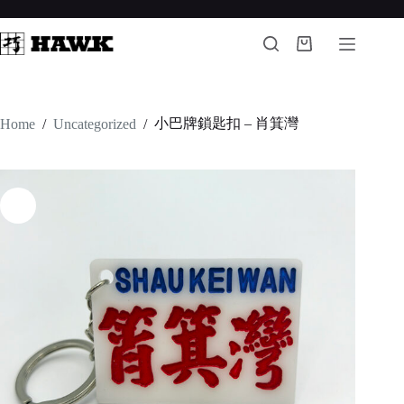
Skip
to
content
Shopping
cart
小巴牌鎖匙扣 – 肖箕灣
Home
/
Uncategorized
/