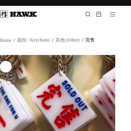
Skip
to
content
Shopping
cart
匙扣 / Keychains
其他 (Other)
完售
Home
/
/
/