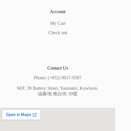
Account
My Cart
Check out
Contact Us
Phone: (+852) 9017-9587
M/F, 39 Battery Street, Yaumatei, Kowloon.
油麻地 炮台街 39號