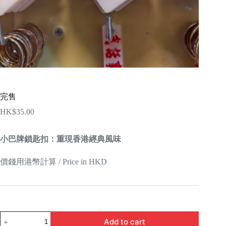
完售
HK$
35.00
小巴牌鎖匙扣：重現香港經典風味
價錢用港幣計算 / Price in HKD
完
Add to cart
售