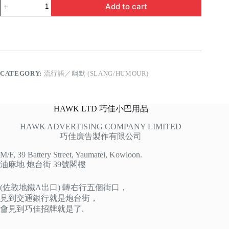
嬲
Add to cart
我
呢
花
quantity
CATEGORY:
流行語／幽默 (SLANG/HUMOUR)
HAWK LTD 巧佳小巴用品
HAWK ADVERTISING COMPANY LIMITED
巧佳廣告製作有限公司
M/F, 39 Battery Street, Yaumatei, Kowloon.
油麻地 炮台街 39號閣樓
(佐敦地鐵A出口) 轉右行五個街口，
見到交通銀行就是炮台街，
會見到巧佳招牌就是了.