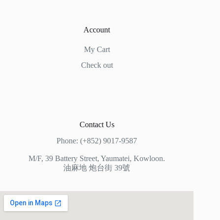
Account
My Cart
Check out
Contact Us
Phone: (+852) 9017-9587
M/F, 39 Battery Street, Yaumatei, Kowloon.
油麻地 炮台街 39號