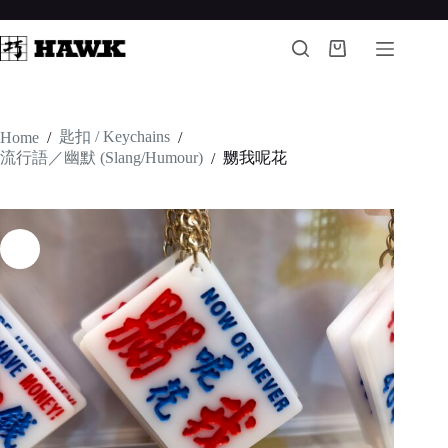
Skip
to
content
Shopping
cart
匙扣 / Keychains
Home
/
/
流行語／幽默 (Slang/Humour)
嬲我呢花
/