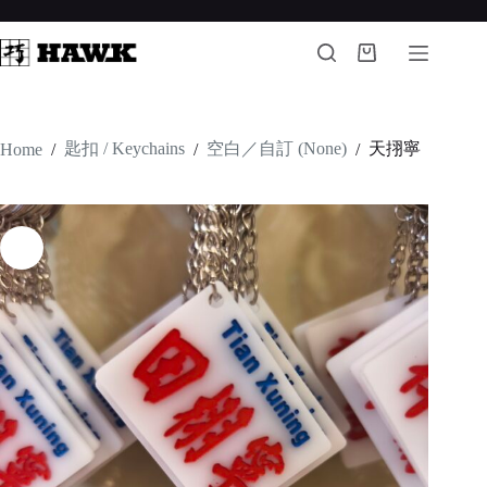
Skip
to
content
Shopping
cart
匙扣 / Keychains
空白／自訂 (None)
天挧寧
Home
/
/
/