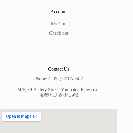
Account
My Cart
Check out
Contact Us
Phone: (+852) 9017-9587
M/F, 39 Battery Street, Yaumatei, Kowloon.
油麻地 炮台街 39號