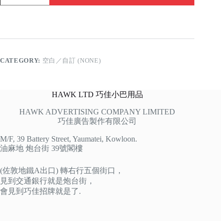
寧
quantity
CATEGORY:
空白／自訂 (NONE)
HAWK LTD 巧佳小巴用品
HAWK ADVERTISING COMPANY LIMITED
巧佳廣告製作有限公司
M/F, 39 Battery Street, Yaumatei, Kowloon.
油麻地 炮台街 39號閣樓
(佐敦地鐵A出口) 轉右行五個街口，
見到交通銀行就是炮台街，
會見到巧佳招牌就是了.