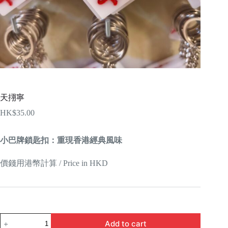
天挧寧
HK$
35.00
小巴牌鎖匙扣：重現香港經典風味
價錢用港幣計算 / Price in HKD
天
Add to cart
挧