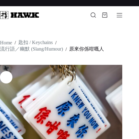
Skip
to
content
Shopping
cart
匙扣 / Keychains
Home
/
/
流行語／幽默 (Slang/Humour)
原來你係咁嘅人
/