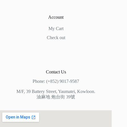
Account
My Cart
Check out
Contact Us
Phone: (+852) 9017-9587
M/F, 39 Battery Street, Yaumatei, Kowloon.
油麻地 炮台街 39號