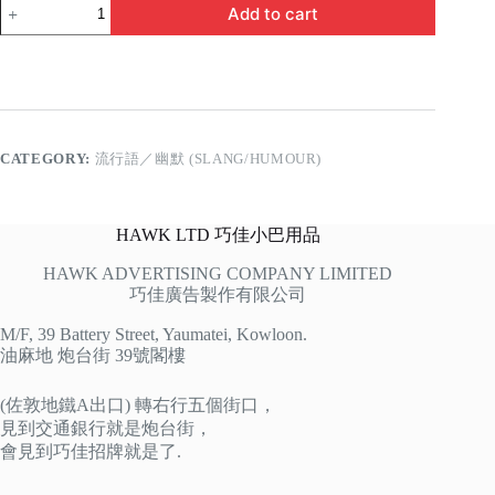
原
Add to cart
來
你
係
咁
嘅
人
quantity
CATEGORY:
流行語／幽默 (SLANG/HUMOUR)
HAWK LTD 巧佳小巴用品
HAWK ADVERTISING COMPANY LIMITED
巧佳廣告製作有限公司
M/F, 39 Battery Street, Yaumatei, Kowloon.
油麻地 炮台街 39號閣樓
(佐敦地鐵A出口) 轉右行五個街口，
見到交通銀行就是炮台街，
會見到巧佳招牌就是了.